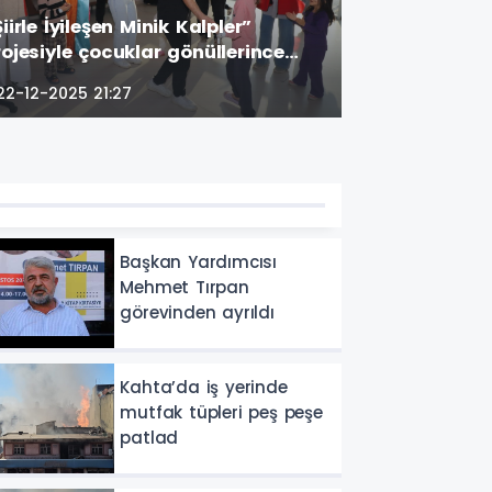
Şiirle İyileşen Minik Kalpler”
rojesiyle çocuklar gönüllerince
ğlendi
22-12-2025 21:27
Başkan Yardımcısı
Mehmet Tırpan
görevinden ayrıldı
Kahta’da iş yerinde
mutfak tüpleri peş peşe
patlad