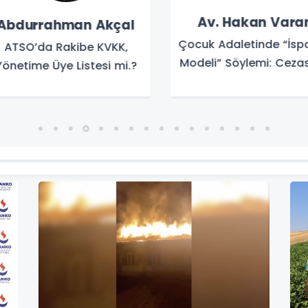
Av. Hakan Varan
bdurrahman Akçal
Çocuk Adaletinde “İspa
ATSO’da Rakibe KVKK,
Modeli” Söylemi: Cezasız
netime Üye Listesi mi.?
mı, Yetişkin Cezasına D
Geri Adım mı?