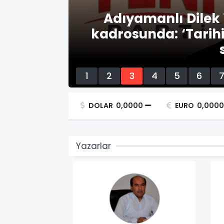
in Ümraniye
afında olmayı
Sadıkoğlu: K
1
2
3
4
5
6
DOLAR
0,0000
EURO
0,0000
Yazarlar