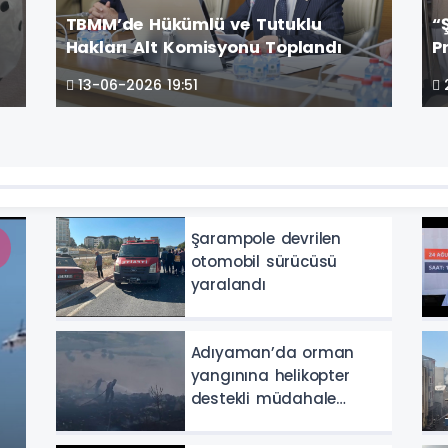
TBMM’de Hükümlü ve Tutuklu
“
Hakları Alt Komisyonu Toplandı
P
e
13-06-2026 19:51
Şarampole devrilen
otomobil sürücüsü
yaralandı
Adıyaman’da orman
yangınına helikopter
destekli müdahale
sürüyor