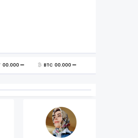
DEAŞ'a 30 ilde eş zamanlı ope
gözaltında - Video
T
00.000
BTC
00.000