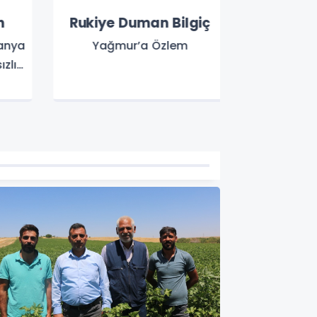
Rukiye Duman Bilgiç
Hasa
nya
Yağmur’a Özlem
Bir Tı
lık
oğru