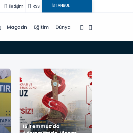
İletişim
RSS
Magazin
Eğitim
Dünya
15:35
15 Temmuz’da
ADD Başkanı