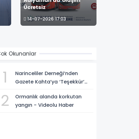
Adıyaman’da Ulaşım
Özcan: ‘Ku
Ücretsiz
kavramı ta
hafızamızın
14-07-2026 17:03
08-07-2026
ok Okunanlar
1
ASAYİŞ
Narinceliler Derneği’nden
Gazete Kahta’ya ‘Teşekkür’
plaketi
2
Ormanlık alanda korkutan
yangın - Videolu Haber