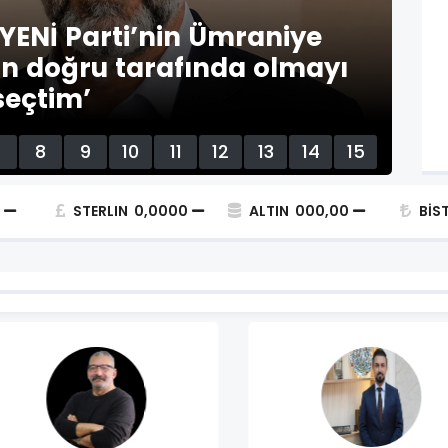
ura fazlası işyerleri kiracılara
satılmalı
7
8
9
10
11
12
13
14
15
STERLIN
0,0000
ALTIN
000,00
BİS