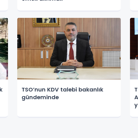
k
TSO’nun KDV talebi bakanlık
T
gündeminde
A
y