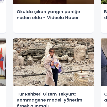
Okulda çıkan yangın paniğe
B
neden oldu - Videolu Haber
d
Tur Rehberi Gizem Tekyurt:
G
Kommagene modeli yönetim
a
örnek alınmalı