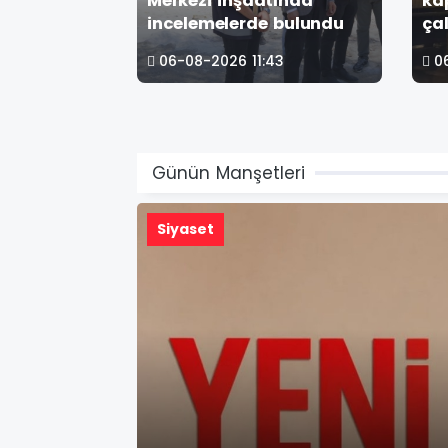
bir
Merkezi inşaatında
ka
incelemelerde bulundu
18
06-08-2026 11:43
0
Günün Manşetleri
Güncel