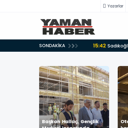
Yazarlar
15:42
SONDAKİKA
ru tarafında olmayı seçtim’
Sadıkoğlu
tiklerimizi
Başkan Hallaç, Gençlik
Ot