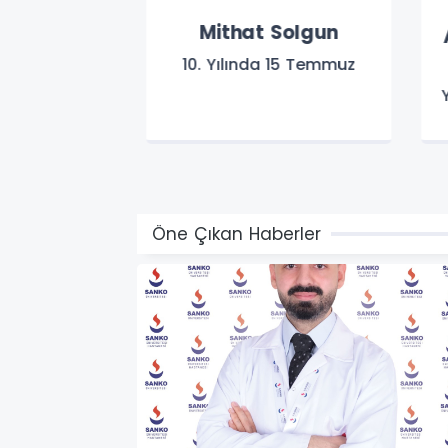
Ersoy
Mithat Solgun
A
 Affedin...
10.⁠ ⁠Yılında 15 Temmuz
Yö
Öne Çıkan Haberler