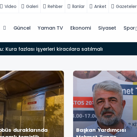
Video
Galeri
Rehber
İlanlar
Anket
Gazeteler
Güncel
Yaman TV
Ekonomi
Siyaset
Spor
: Kura fazlası işyerleri kiracılara satılmalı
obüs duraklarında
Başkan Yardımcısı